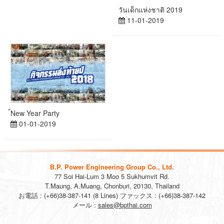
วันเด็กแห่งชาติ 2019
11-01-2019
์New Year Party
01-01-2019
B.P. Power Engineering Group Co., Ltd.
77 Soi Hai-Lum 3 Moo 5 Sukhumvit Rd.
T.Maung, A.Muang, Chonburi, 20130, Thailand
お電話 : (+66)38-387-141 (8 Lines) ファックス : (+66)38-387-142
メール :
sales@bpthai.com